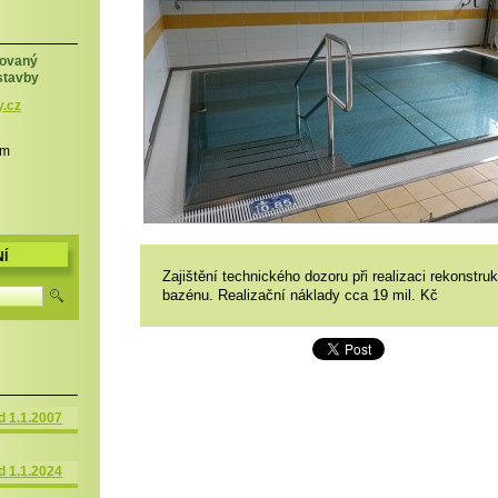
zovaný
stavby
y.cz
em
Í
Zajištění technického dozoru při realizaci rekonstru
bazénu. Realizační náklady cca 19 mil. Kč
d 1.1.2007
d 1.1.2024