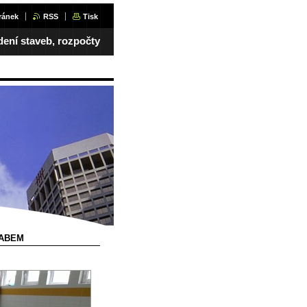
ránek
RSS
Tisk
dení staveb, rozpočty
LABEM