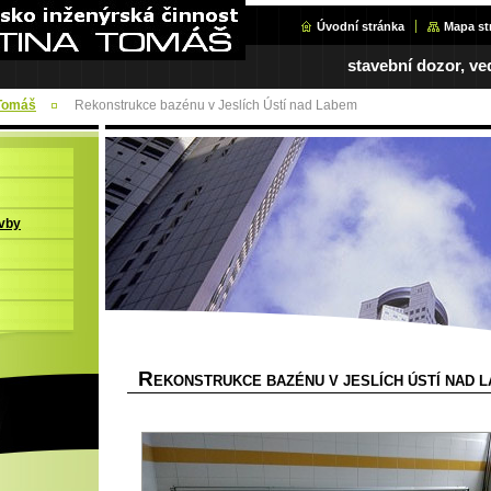
Úvodní stránka
Mapa st
stavební dozor, ve
 Tomáš
Rekonstrukce bazénu v Jeslích Ústí nad Labem
avby
R
EKONSTRUKCE BAZÉNU V JESLÍCH ÚSTÍ NAD 