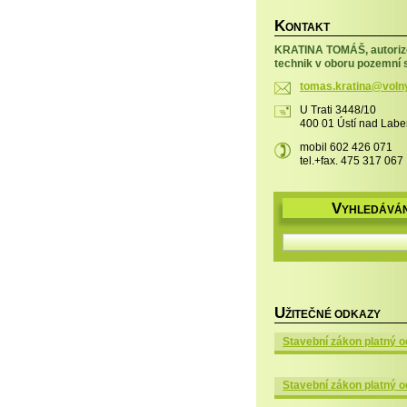
K
ONTAKT
KRATINA TOMÁŠ, autori
technik v oboru pozemní 
tomas.kr
atina@vo
ln
U Trati 3448/10
400 01 Ústí nad Lab
mobil 602 426 071
tel.+fax. 475 317 067
V
YHLEDÁVÁN
U
ŽITEČNÉ ODKAZY
Stavební zákon platný o
Stavební zákon platný o